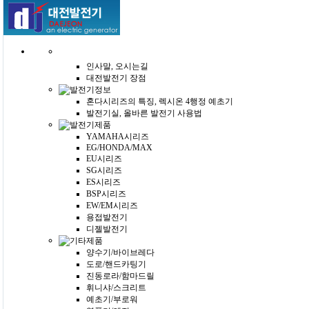
인사말, 오시는길
대전발전기 장점
혼다시리즈의 특징, 렉시온 4행정 예초기
발전기실, 올바른 발전기 사용법
YAMAHA시리즈
EG/HONDA/MAX
EU시리즈
SG시리즈
ES시리즈
BSP시리즈
EW/EM시리즈
용접발전기
디젤발전기
양수기/바이브레다
도로/핸드카팅기
진동로라/함마드릴
휘니샤/스크리트
예초기/부로워