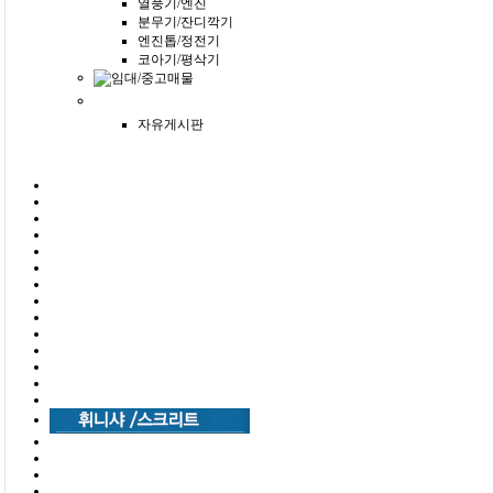
열풍기/엔진
분무기/잔디깍기
엔진톱/정전기
코아기/평삭기
자유게시판