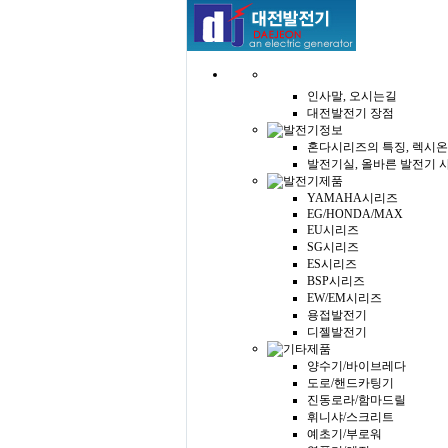
인사말, 오시는길
대전발전기 장점
혼다시리즈의 특징, 렉시온
발전기실, 올바른 발전기 
YAMAHA시리즈
EG/HONDA/MAX
EU시리즈
SG시리즈
ES시리즈
BSP시리즈
EW/EM시리즈
용접발전기
디젤발전기
양수기/바이브레다
도로/핸드카팅기
진동로라/함마드릴
휘니샤/스크리트
예초기/부로워