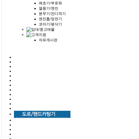
예초기/부로워
열풍기/엔진
분무기/잔디깍기
엔진톱/정전기
코아기/평삭기
자유게시판