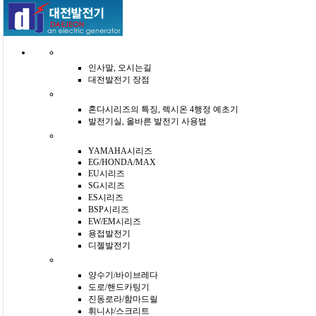
인사말, 오시는길
대전발전기 장점
혼다시리즈의 특징, 렉시온 4행정 예초기
발전기실, 올바른 발전기 사용법
YAMAHA시리즈
EG/HONDA/MAX
EU시리즈
SG시리즈
ES시리즈
BSP시리즈
EW/EM시리즈
용접발전기
디젤발전기
양수기/바이브레다
도로/핸드카팅기
진동로라/함마드릴
휘니샤/스크리트