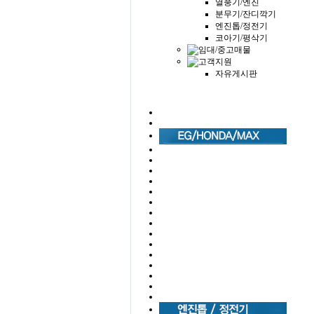
열풍기/엔진
분무기/잔디깍기
엔진톱/정전기
코아기/평삭기
자유게시판