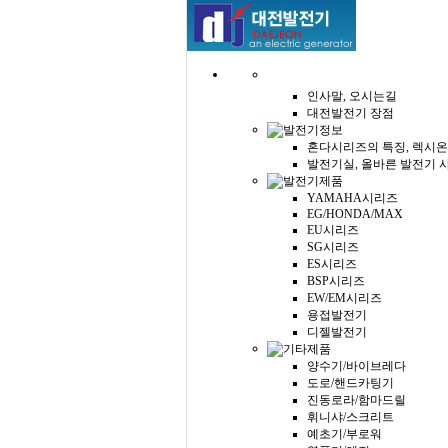
인사말, 오시는길
대전발전기 장점
혼다시리즈의 특징, 렉시온
발전기실, 올바른 발전기 
YAMAHA시리즈
EG/HONDA/MAX
EU시리즈
SG시리즈
ES시리즈
BSP시리즈
EW/EM시리즈
용접발전기
디젤발전기
양수기/바이브레다
도로/핸드카팅기
진동로라/함마드릴
휘니샤/스크리트
예초기/부로워