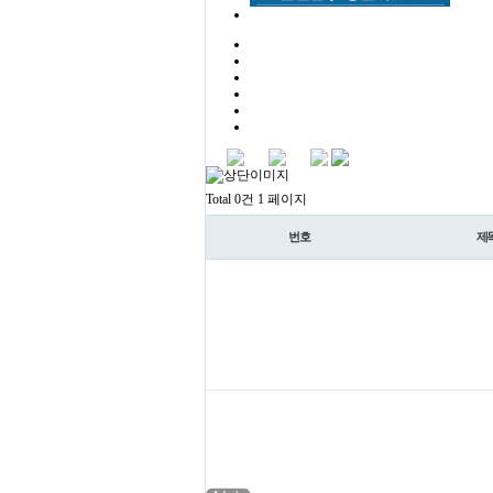
Total 0건
1 페이지
번호
제