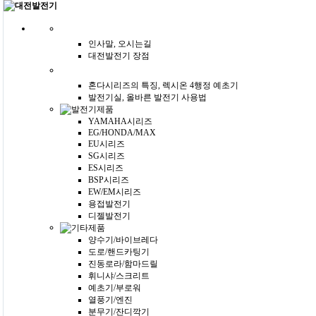
인사말, 오시는길
대전발전기 장점
혼다시리즈의 특징, 렉시온 4행정 예초기
발전기실, 올바른 발전기 사용법
YAMAHA시리즈
EG/HONDA/MAX
EU시리즈
SG시리즈
ES시리즈
BSP시리즈
EW/EM시리즈
용접발전기
디젤발전기
양수기/바이브레다
도로/핸드카팅기
진동로라/함마드릴
휘니샤/스크리트
예초기/부로워
열풍기/엔진
분무기/잔디깍기