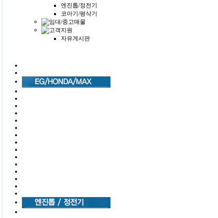
엔진톱/정전기
코아기/평삭기
자유게시판