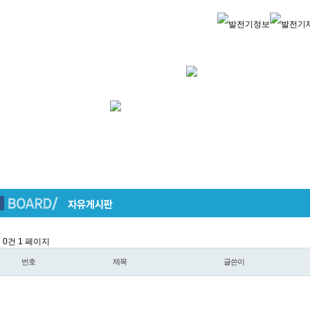
l 0건
1 페이지
번호
제목
글쓴이