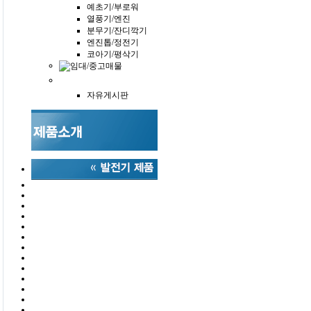
예초기/부로워
열풍기/엔진
분무기/잔디깍기
엔진톱/정전기
코아기/평삭기
자유게시판