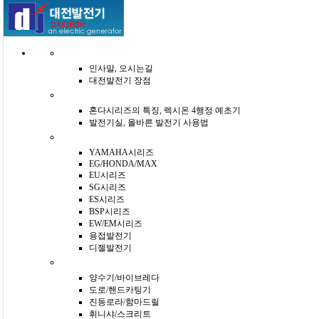
인사말, 오시는길
대전발전기 장점
혼다시리즈의 특징, 렉시온 4행정 예초기
발전기실, 올바른 발전기 사용법
YAMAHA시리즈
EG/HONDA/MAX
EU시리즈
SG시리즈
ES시리즈
BSP시리즈
EW/EM시리즈
용접발전기
디젤발전기
양수기/바이브레다
도로/핸드카팅기
진동로라/함마드릴
휘니샤/스크리트