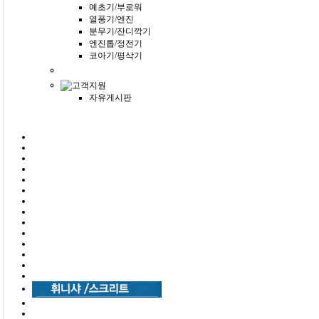
예초기/부로워
열풍기/엔진
분무기/잔디깍기
엔진톱/정전기
코아기/평삭기
자유게시판