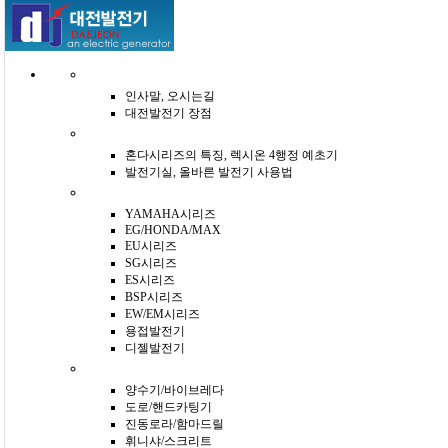
인사말, 오시는길
대전발전기 장점
혼다시리즈의 특징, 렉시온 4행정 예초기
발전기실, 올바른 발전기 사용법
YAMAHA시리즈
EG/HONDA/MAX
EU시리즈
SG시리즈
ES시리즈
BSP시리즈
EW/EM시리즈
용접발전기
디젤발전기
양수기/바이브레다
도로/핸드카팅기
진동로라/함마드릴
휘니샤/스크리트