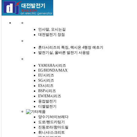
인사말, 오시는길
대전발전기 장점
혼다시리즈의 특징, 렉시온 4행정 예초기
발전기실, 올바른 발전기 사용법
YAMAHA시리즈
EG/HONDA/MAX
EU시리즈
SG시리즈
ES시리즈
BSP시리즈
EW/EM시리즈
용접발전기
디젤발전기
양수기/바이브레다
도로/핸드카팅기
진동로라/함마드릴
휘니샤/스크리트