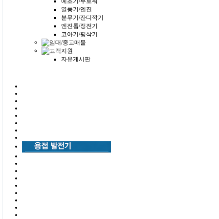
예초기/부로워
열풍기/엔진
분무기/잔디깍기
엔진톱/정전기
코아기/평삭기
자유게시판