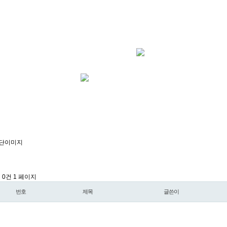
l 0건
1 페이지
번호
제목
글쓴이