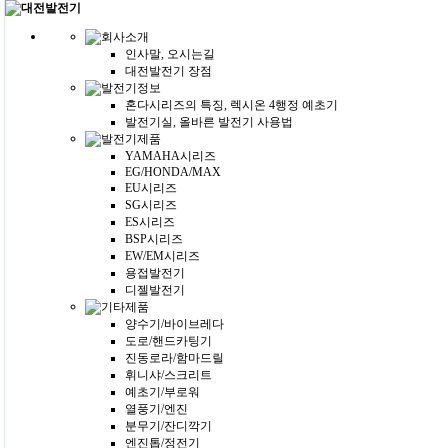
인사말, 오시는길
대전발전기 장점
혼다시리즈의 특징, 렉시온 4행정 예초기
발전기실, 올바른 발전기 사용법
YAMAHA시리즈
EG/HONDA/MAX
EU시리즈
SG시리즈
ES시리즈
BSP시리즈
EW/EM시리즈
용접발전기
디젤발전기
양수기/바이브레다
도로/핸드카팅기
진동로라/함마드릴
휘니샤/스크리트
예초기/부로워
열풍기/엔진
분무기/잔디깍기
엔진톱/정전기