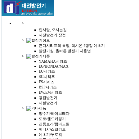
인사말, 오시는길
대전발전기 장점
혼다시리즈의 특징, 렉시온 4행정 예초기
발전기실, 올바른 발전기 사용법
YAMAHA시리즈
EG/HONDA/MAX
EU시리즈
SG시리즈
ES시리즈
BSP시리즈
EW/EM시리즈
용접발전기
디젤발전기
양수기/바이브레다
도로/핸드카팅기
진동로라/함마드릴
휘니샤/스크리트
예초기/부로워