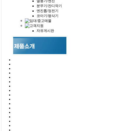
열풍기/엔진
분무기/잔디깍기
엔진톱/정전기
코아기/평삭기
자유게시판