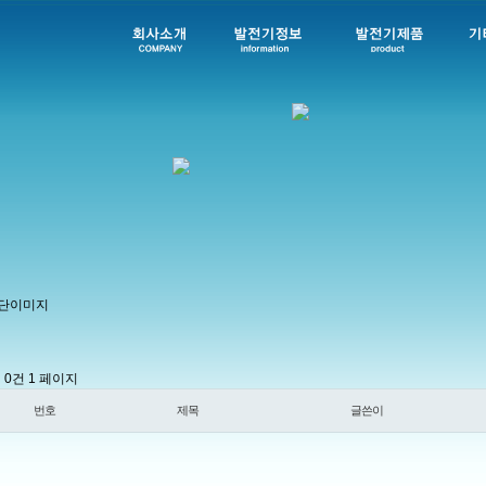
l 0건
1 페이지
번호
제목
글쓴이