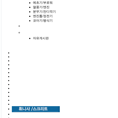
예초기/부로워
열풍기/엔진
분무기/잔디깍기
엔진톱/정전기
코아기/평삭기
자유게시판