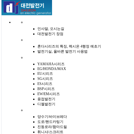
인사말, 오시는길
대전발전기 장점
혼다시리즈의 특징, 렉시온 4행정 예초기
발전기실, 올바른 발전기 사용법
YAMAHA시리즈
EG/HONDA/MAX
EU시리즈
SG시리즈
ES시리즈
BSP시리즈
EW/EM시리즈
용접발전기
디젤발전기
양수기/바이브레다
도로/핸드카팅기
진동로라/함마드릴
휘니샤/스크리트