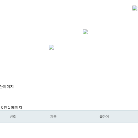
l 0건
1 페이지
번호
제목
글쓴이